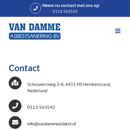
Skip
Neem nu contact met ons op:
to
0113-563542
content
Contact
Schouwersweg 3-A, 4451 HS Heinkenszand,
Nederland
0113-563542
info@vandammeasbest.nl